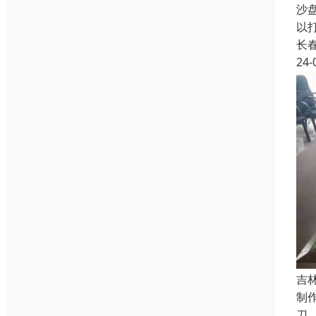
沙
以
长
24-
吉
制
刀