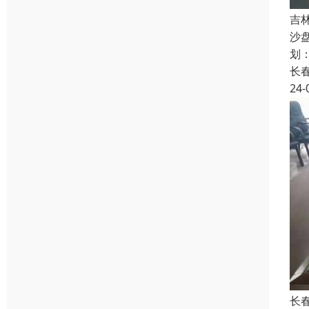
吉
沙
划
长
24-
长