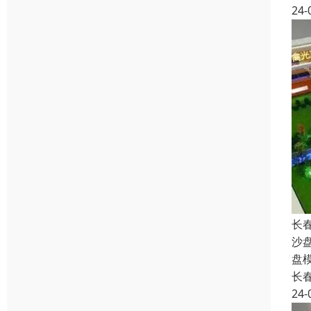
24-
长
沙
盘
长
24-