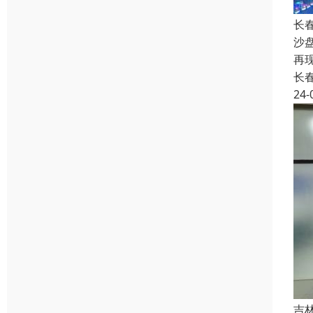
长
沙
再
长
24-
吉