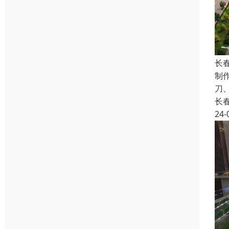
长
制
刀
长
24-