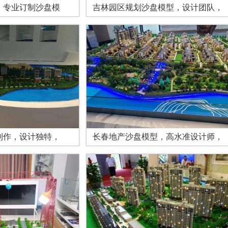
，专业订制沙盘模
吉林园区规划沙盘模型，设计团队，
制作，设计独特，
长春地产沙盘模型，高水准设计师，