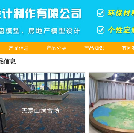
产品信息
产品分类
产品知识
有问
品信息