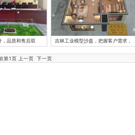
计，品质和售后双
吉林工业模型沙盘，把握客户需求，
当前第1页 上一页
下一页