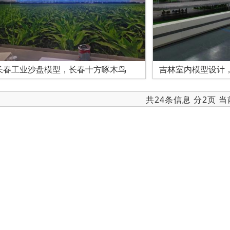
长春工业沙盘模型，长春十方啄木鸟
吉林室内模型设计
共24条信息 分2页 