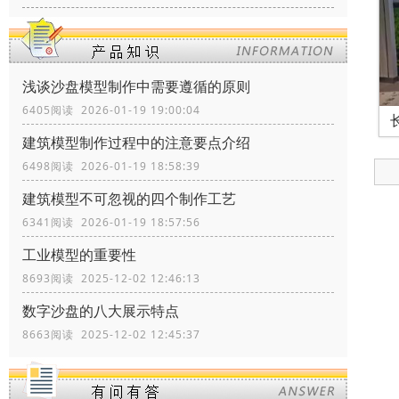
浅谈沙盘模型制作中需要遵循的原则
6405阅读 2026-01-19 19:00:04
建筑模型制作过程中的注意要点介绍
6498阅读 2026-01-19 18:58:39
建筑模型不可忽视的四个制作工艺
6341阅读 2026-01-19 18:57:56
工业模型的重要性
8693阅读 2025-12-02 12:46:13
数字沙盘的八大展示特点
8663阅读 2025-12-02 12:45:37