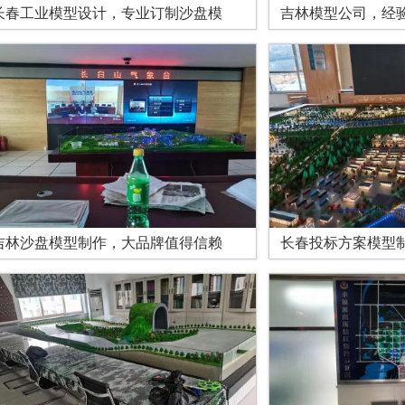
长春工业模型设计，专业订制沙盘模
吉林模型公司，经
吉林沙盘模型制作，大品牌值得信赖
长春投标方案模型