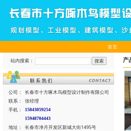
首页
产
站内搜索：
公司：
长春市十方啄木鸟模型设计制作有限公司
联系：
张经理
手机：
15843059254
15948704443
地址：
长春市净月开发区新城大街1495号