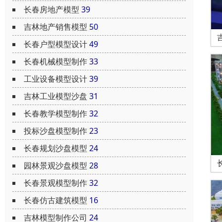
长春房地产模型
39
吉林地产销售模型
50
长春户型模型设计
49
长春机械模型制作
33
工业设备模型设计
39
吉林工业模型沙盘
31
长春教学模型制作
32
投标沙盘模型制作
23
长春规划沙盘模型
24
园林景观沙盘模型
28
长春景观模型制作
32
长春仿古建筑模型
16
吉林模型制作公司
24