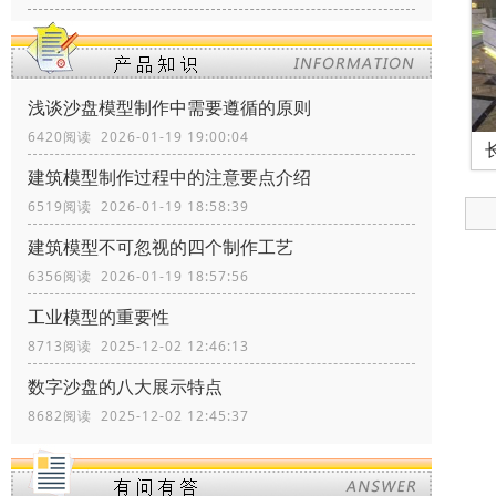
浅谈沙盘模型制作中需要遵循的原则
6420阅读 2026-01-19 19:00:04
建筑模型制作过程中的注意要点介绍
6519阅读 2026-01-19 18:58:39
建筑模型不可忽视的四个制作工艺
6356阅读 2026-01-19 18:57:56
工业模型的重要性
8713阅读 2025-12-02 12:46:13
数字沙盘的八大展示特点
8682阅读 2025-12-02 12:45:37