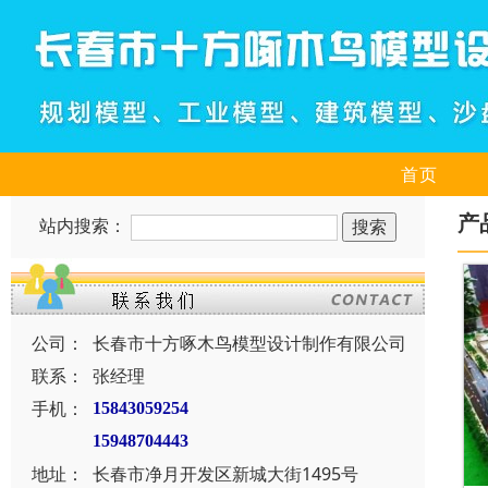
首页
产
站内搜索：
公司：
长春市十方啄木鸟模型设计制作有限公司
联系：
张经理
手机：
15843059254
15948704443
地址：
长春市净月开发区新城大街1495号