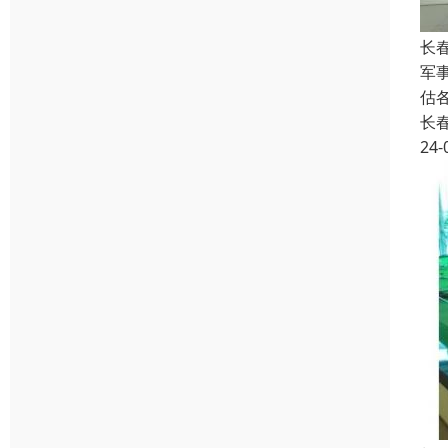
长
军
估
长
24-