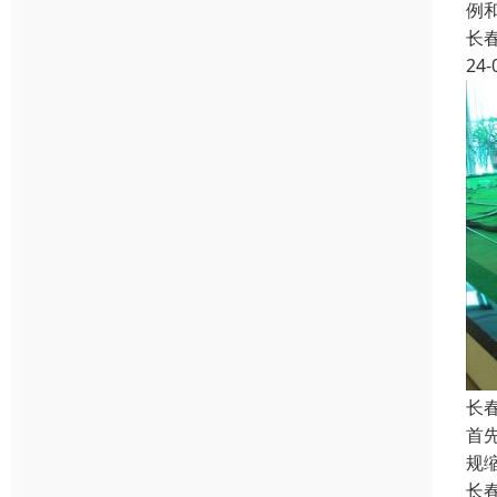
例
长
24-
长
首
规
长