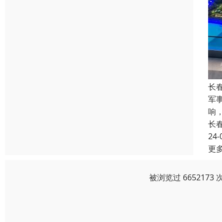
长
军
响
长
24-
更
被浏览过 665217