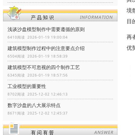
境
目
浅谈沙盘模型制作中需要遵循的原则
再
6410阅读 2026-01-19 19:00:04
优
建筑模型制作过程中的注意要点介绍
6504阅读 2026-01-19 18:58:39
建筑模型不可忽视的四个制作工艺
6345阅读 2026-01-19 18:57:56
工业模型的重要性
8702阅读 2025-12-02 12:46:13
数字沙盘的八大展示特点
8671阅读 2025-12-02 12:45:37