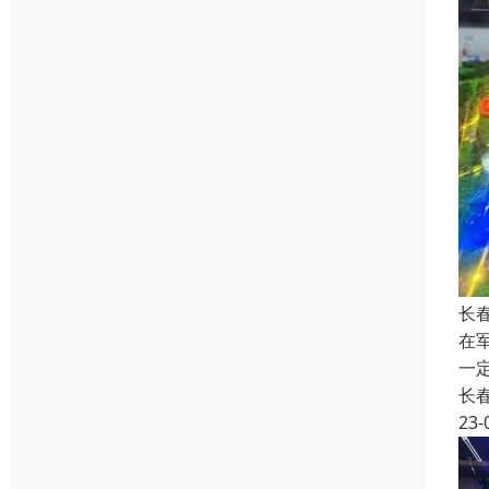
长
在
一
长
23-