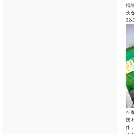
精
长
22-
长
技
作