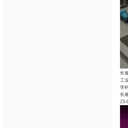
长
工
学
长
23-