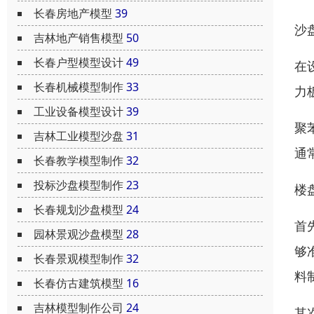
长春房地产模型
39
沙
吉林地产销售模型
50
长春户型模型设计
49
在
长春机械模型制作
33
力
工业设备模型设计
39
聚
吉林工业模型沙盘
31
通
长春教学模型制作
32
投标沙盘模型制作
23
楼
长春规划沙盘模型
24
首
园林景观沙盘模型
28
够
长春景观模型制作
32
料
长春仿古建筑模型
16
吉林模型制作公司
24
其