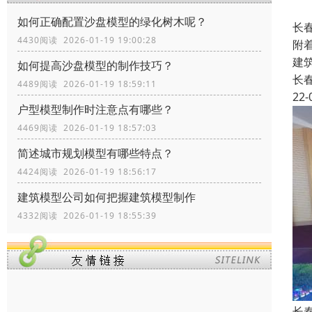
如何正确配置沙盘模型的绿化树木呢？
长
4430阅读 2026-01-19 19:00:28
附
建
如何提高沙盘模型的制作技巧？
长
4489阅读 2026-01-19 18:59:11
22-
户型模型制作时注意点有哪些？
4469阅读 2026-01-19 18:57:03
简述城市规划模型有哪些特点？
4424阅读 2026-01-19 18:56:17
建筑模型公司如何把握建筑模型制作
4332阅读 2026-01-19 18:55:39
长