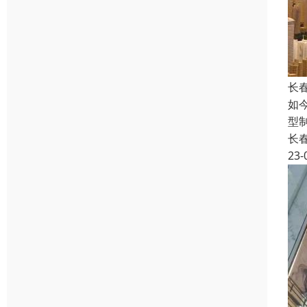
长
如
型
长
23-