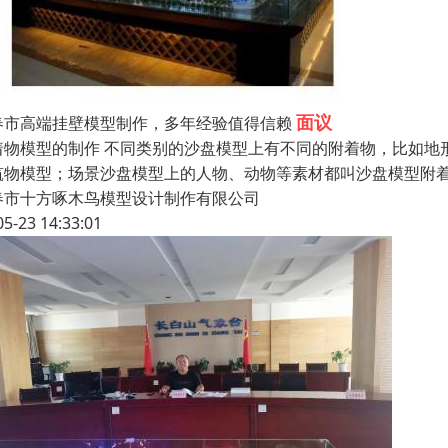
面议
春市高端挂壁模型制作，多年经验值得信赖
着物模型的制作 不同类别的沙盘模型上有不同的附着物，比如地
筑物模型；场景沙盘模型上的人物、动物等素材都叫沙盘模型附
春市十方啄木鸟模型设计制作有限公司
05-23 14:33:01