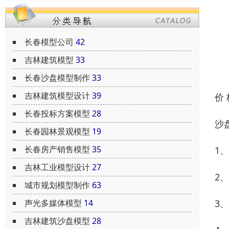
长春模型公司
42
吉林建筑模型
33
长春沙盘模型制作
33
吉林建筑模型设计
39
价
长春投标方案模型
28
沙
长春园林景观模型
19
长春房产销售模型
35
1
吉林工业模型设计
27
2
城市规划模型制作
63
3
声光多媒体模型
14
吉林建筑沙盘模型
28