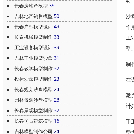
4
长春房地产模型
39
沙
吉林地产销售模型
50
作
长春户型模型设计
49
长春机械模型制作
33
工
工业设备模型设计
39
型
吉林工业模型沙盘
31
制
长春教学模型制作
32
投标沙盘模型制作
23
在
长春规划沙盘模型
24
激
园林景观沙盘模型
28
计
长春景观模型制作
32
长春仿古建筑模型
16
手
吉林模型制作公司
24
费