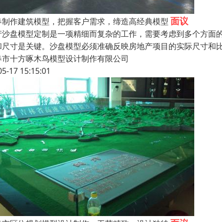
面议
春制作建筑模型，把握客户需求，缔造高经典模型
产沙盘模型定制是一项精细而复杂的工作，需要考虑到多个方面
和尺寸是关键。沙盘模型必须准确反映房地产项目的实际尺寸和
春市十方啄木鸟模型设计制作有限公司
05-17 15:15:01