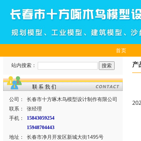
首页
产
站内搜索：
公司：
长春市十方啄木鸟模型设计制作有限公司
20
联系：
张经理
手机：
15843059254
15948704443
地址：
长春市净月开发区新城大街1495号