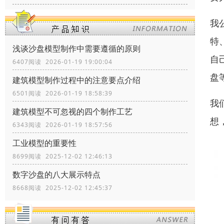
我
特
浅谈沙盘模型制作中需要遵循的原则
自
6407阅读 2026-01-19 19:00:04
盘
建筑模型制作过程中的注意要点介绍
6501阅读 2026-01-19 18:58:39
我
建筑模型不可忽视的四个制作工艺
想
6343阅读 2026-01-19 18:57:56
工业模型的重要性
8699阅读 2025-12-02 12:46:13
数字沙盘的八大展示特点
8668阅读 2025-12-02 12:45:37