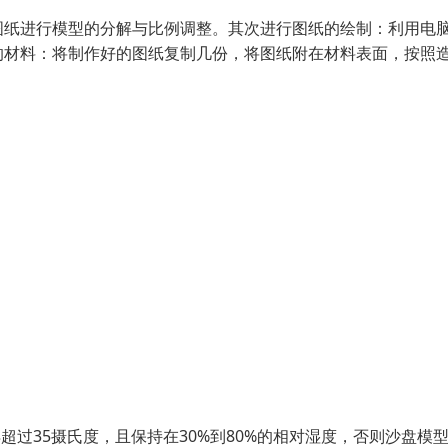
图纸进行模型的分解与比例调整。其次进行图纸的绘制：利用电
的材料：将制作好的图纸复制几份，将图纸附在材料表面，按照
过35摄氏度，且保持在30%到80%的相对湿度，否则沙盘模