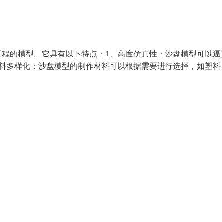
工程的模型。它具有以下特点：1、高度仿真性：沙盘模型可以逼
材料多样化：沙盘模型的制作材料可以根据需要进行选择，如塑料