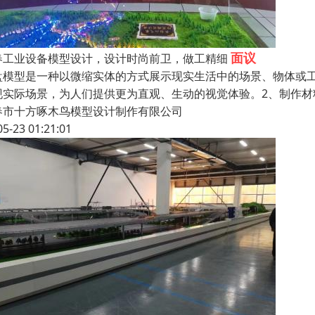
面议
春工业设备模型设计，设计时尚前卫，做工精细
盘模型是一种以微缩实体的方式展示现实生活中的场景、物体或
现实际场景，为人们提供更为直观、生动的视觉体验。2、制作
春市十方啄木鸟模型设计制作有限公司
05-23 01:21:01