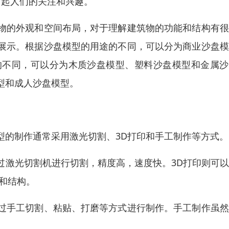
引起人们的关注和兴趣。
物的外观和空间布局，对于理解建筑物的功能和结构有很
展示。根据沙盘模型的用途的不同，可以分为商业沙盘模
的不同，可以分为木质沙盘模型、塑料沙盘模型和金属沙
型和成人沙盘模型。
型的制作通常采用激光切割、3D打印和手工制作等方式。
过激光切割机进行切割，精度高，速度快。3D打印则可
和结构。
过手工切割、粘贴、打磨等方式进行制作。手工制作虽然