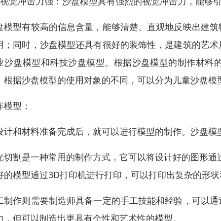
、视觉冲击力强：沙盘模型具有强烈的视觉冲击力，能够
盘模型有较高的信息含量，能够清楚、直观地反映出建筑
用；同时，沙盘模型还具有很好的装饰性，是建筑的艺术
业沙盘模型和科技沙盘模型。根据沙盘模型的制作材料
。根据沙盘模型的使用对象的不同，可以分为儿童沙盘模
作模型：
设计和材料准备完成后，就可以进行模型的制作。沙盘模
光切割是一种常用的制作方式，它可以将设计好的图形通
好的模型通过3D打印机进行打印，可以打印出复杂的形状
工制作则需要制造师具备一定的手工技能和经验，可以通
力，但可以制造出更具有个性和艺术性的模型。