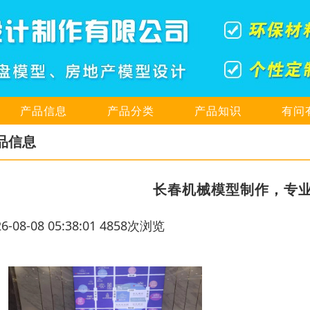
产品信息
产品分类
产品知识
有问
品信息
长春机械模型制作，专
26-08-08 05:38:01 4858次浏览