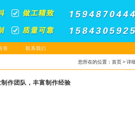
有答
联系我们
您所在的位置：
首页
> 详
业制作团队，丰富制作经验