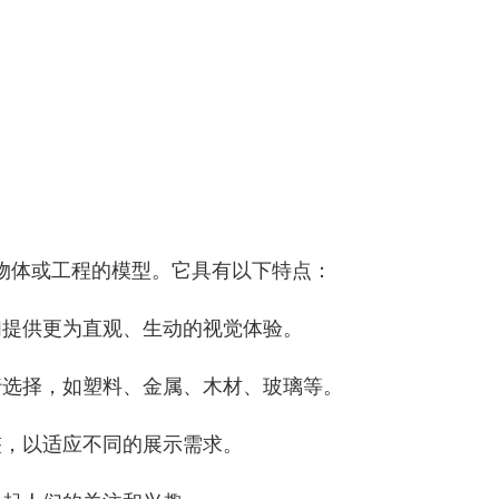
物体或工程的模型。它具有以下特点：
们提供更为直观、生动的视觉体验。
行选择，如塑料、金属、木材、玻璃等。
整，以适应不同的展示需求。