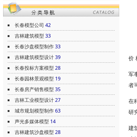
长春模型公司
42
吉林建筑模型
33
长春沙盘模型制作
33
吉林建筑模型设计
39
价
长春投标方案模型
28
军
长春园林景观模型
19
者
长春房产销售模型
35
吉林工业模型设计
27
在
城市规划模型制作
63
研
声光多媒体模型
14
建
吉林建筑沙盘模型
28