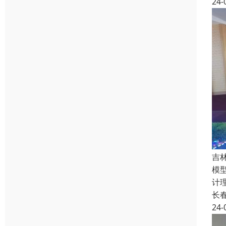
24-
吉
模
计
长
24-