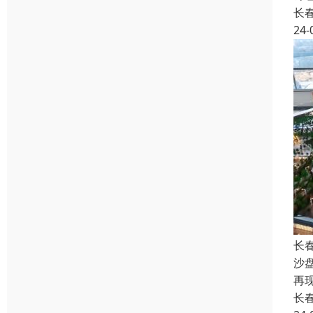
长
24-
长
沙
再
长