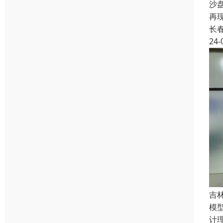
沙
再
长
24-
吉
模
计