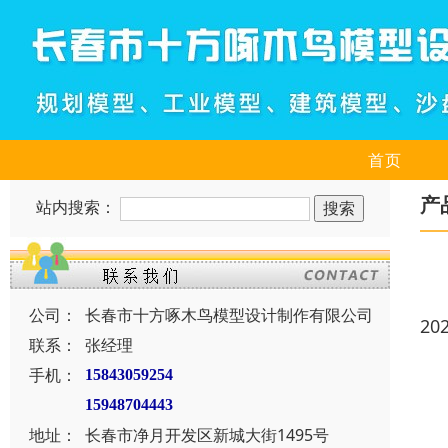
首页
产
站内搜索：
公司：
长春市十方啄木鸟模型设计制作有限公司
20
联系：
张经理
手机：
15843059254
15948704443
地址：
长春市净月开发区新城大街1495号