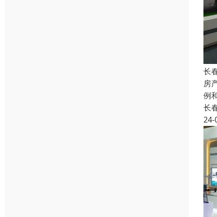
长
房
例
长
24-