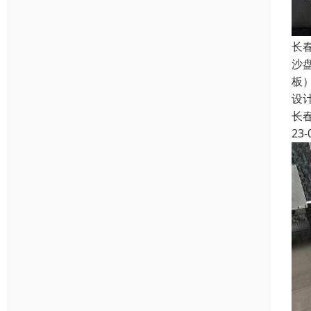
长
沙
板
设
长
23-