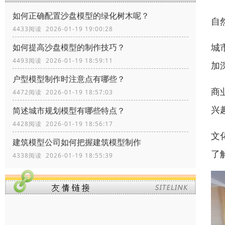
如何正确配置沙盘模型的绿化树木呢？
自
4433阅读 2026-01-19 19:00:28
城
如何提高沙盘模型的制作技巧？
4493阅读 2026-01-19 18:59:11
加
户型模型制作时注意点有哪些？
商
4472阅读 2026-01-19 18:57:03
兴
简述城市规划模型有哪些特点？
4428阅读 2026-01-19 18:56:17
文
建筑模型公司如何把握建筑模型制作
了
4338阅读 2026-01-19 18:55:39