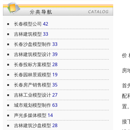
长春模型公司
42
吉林建筑模型
33
长春沙盘模型制作
33
吉林建筑模型设计
39
价
长春投标方案模型
28
房
长春园林景观模型
19
长春房产销售模型
35
首
吉林工业模型设计
27
配
城市规划模型制作
63
置
声光多媒体模型
14
接
吉林建筑沙盘模型
28