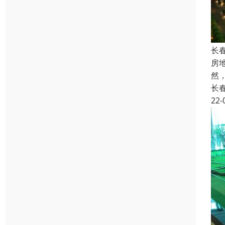
长
房
然
长
22-