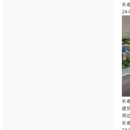
长
24-
长
建
周
长