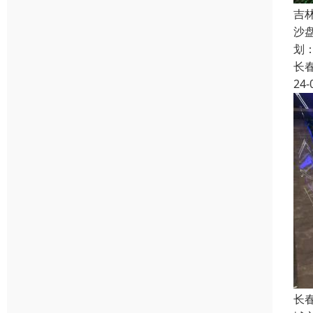
吉
沙
划
长
24-
长