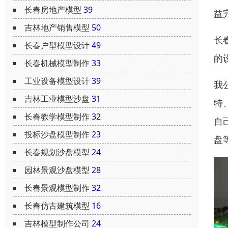
长春房地产模型
39
益
吉林地产销售模型
50
长
长春户型模型设计
49
的
长春机械模型制作
33
工业设备模型设计
39
我
吉林工业模型沙盘
31
特
长春教学模型制作
32
自
投标沙盘模型制作
23
盘
长春规划沙盘模型
24
园林景观沙盘模型
28
长春景观模型制作
32
长春仿古建筑模型
16
吉林模型制作公司
24