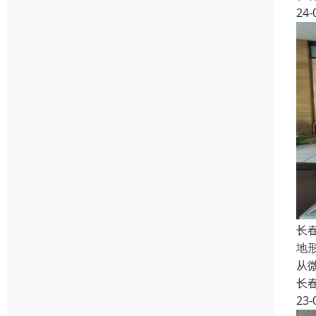
24-
长
地
从
长
23-