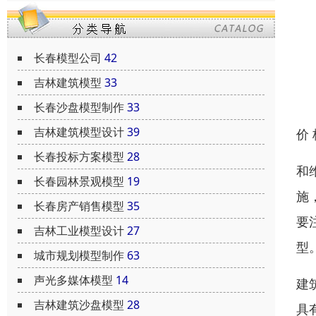
长春模型公司
42
吉林建筑模型
33
长春沙盘模型制作
33
吉林建筑模型设计
39
价
长春投标方案模型
28
和
长春园林景观模型
19
施
长春房产销售模型
35
要
吉林工业模型设计
27
型
城市规划模型制作
63
声光多媒体模型
14
建
吉林建筑沙盘模型
28
具