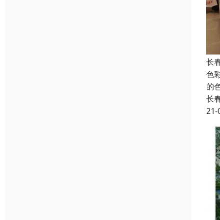
长
色
的
长
21-