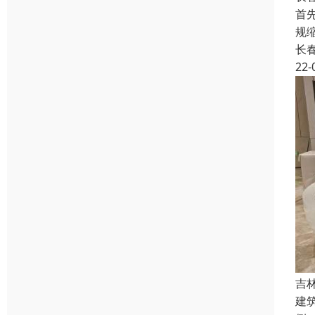
首
规
长
22-
吉
建