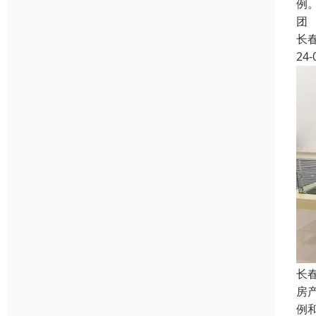
例
团
长
24-
长
房
例