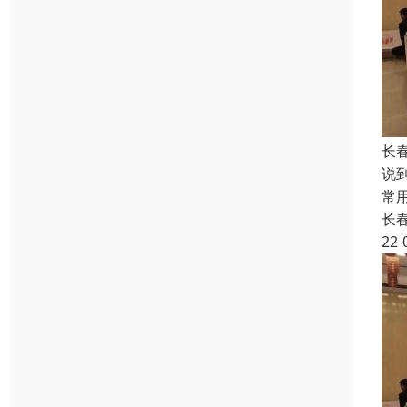
长
说
常
长
22-