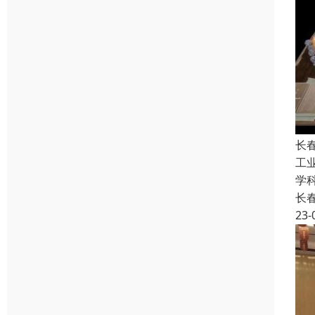
长
工
学
长
23-