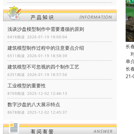
浅谈沙盘模型制作中需要遵循的原则
6416阅读 2026-01-19 19:00:04
长
建筑模型制作过程中的注意要点介绍
对
6511阅读 2026-01-19 18:58:39
单
建筑模型不可忽视的四个制作工艺
长
6351阅读 2026-01-19 18:57:56
21-
工业模型的重要性
8709阅读 2025-12-02 12:46:13
数字沙盘的八大展示特点
8678阅读 2025-12-02 12:45:37