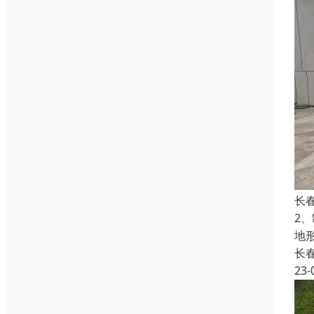
长
2
地
长
23-