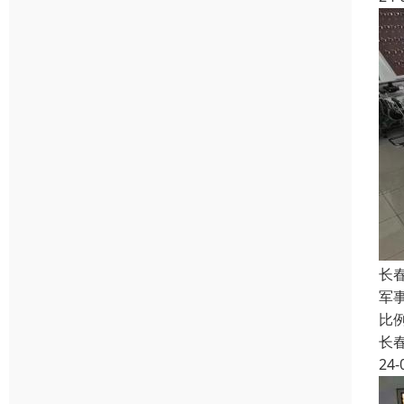
长
军
比
长
24-