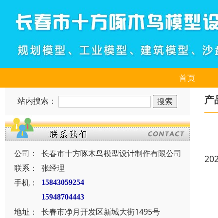
首页
产
站内搜索：
公司：
长春市十方啄木鸟模型设计制作有限公司
20
联系：
张经理
手机：
15843059254
15948704443
地址：
长春市净月开发区新城大街1495号