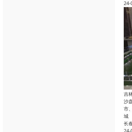
24-
吉
沙
市
城
长
24-