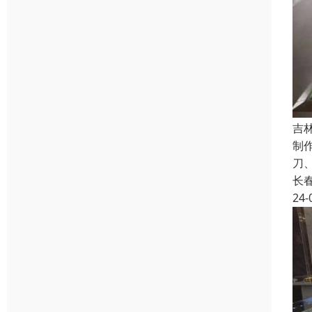
吉
制
刀
长
24-