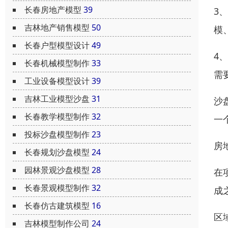
长春房地产模型
39
3
吉林地产销售模型
50
模
长春户型模型设计
49
4
长春机械模型制作
33
需
工业设备模型设计
39
吉林工业模型沙盘
31
沙
长春教学模型制作
32
一
投标沙盘模型制作
23
房
长春规划沙盘模型
24
园林景观沙盘模型
28
在
长春景观模型制作
32
成
长春仿古建筑模型
16
区
吉林模型制作公司
24