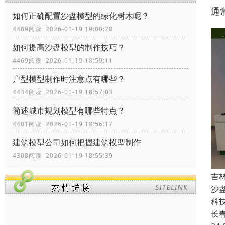
通
如何正确配置沙盘模型的绿化树木呢？
4409阅读 2026-01-19 19:00:28
如何提高沙盘模型的制作技巧？
4469阅读 2026-01-19 18:59:11
户型模型制作时注意点有哪些？
4434阅读 2026-01-19 18:57:03
简述城市规划模型有哪些特点？
4401阅读 2026-01-19 18:56:17
建筑模型公司如何把握建筑模型制作
4308阅读 2026-01-19 18:55:39
吉
沙
科
长