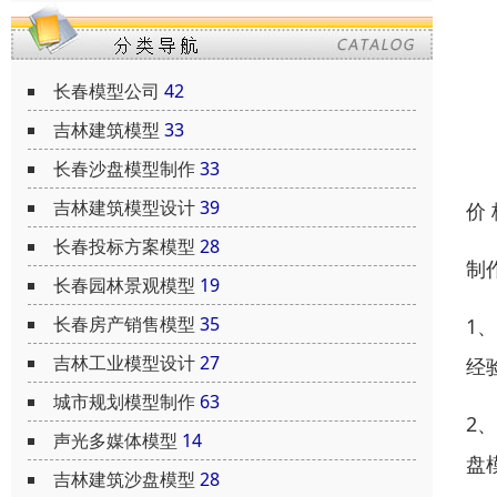
长春模型公司
42
吉林建筑模型
33
长春沙盘模型制作
33
吉林建筑模型设计
39
价
长春投标方案模型
28
制
长春园林景观模型
19
长春房产销售模型
35
1
吉林工业模型设计
27
经
城市规划模型制作
63
2
声光多媒体模型
14
盘
吉林建筑沙盘模型
28