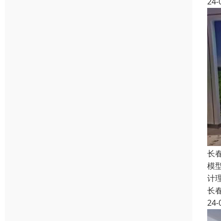
24-
长
模
计
长
24-