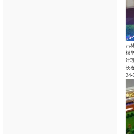
吉
模
计
长
24-