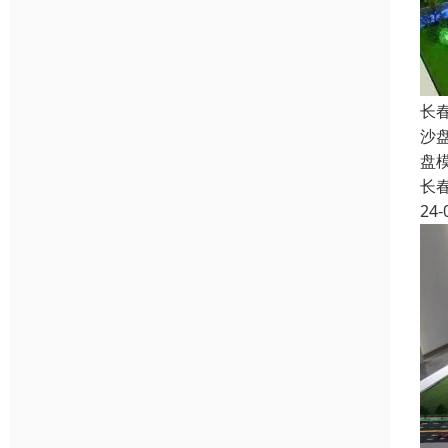
长
沙
盘
长
24-