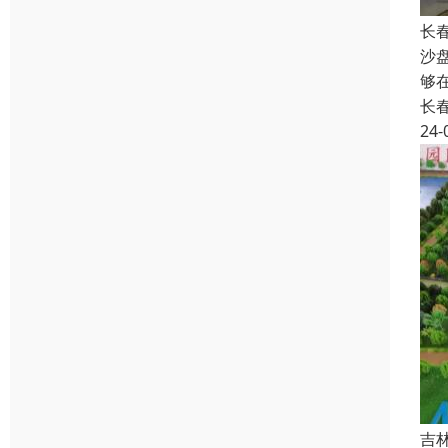
长
沙
够
长
24-
吉