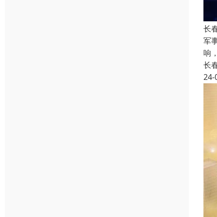
长
军
响
长
24-