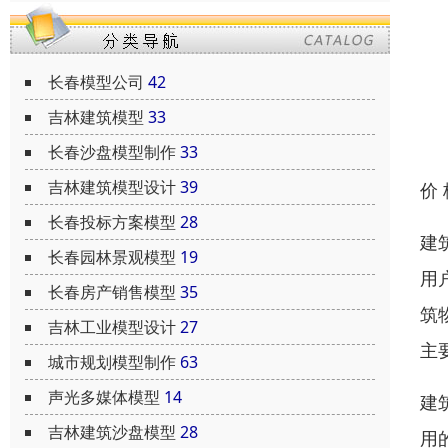
长春模型公司
42
吉林建筑模型
33
长春沙盘模型制作
33
吉林建筑模型设计
39
价
长春投标方案模型
28
建
长春园林景观模型
19
用
长春房产销售模型
35
筑
吉林工业模型设计
27
主
城市规划模型制作
63
声光多媒体模型
14
建
吉林建筑沙盘模型
28
用