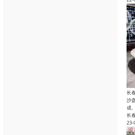
长
沙
成
长
23-