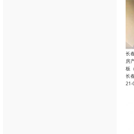
长
房产
板
长
21-