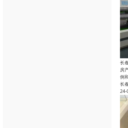
长
房
例
长
24-