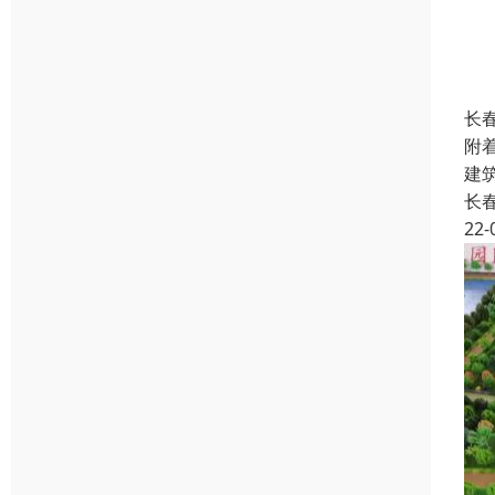
长
附
建
长
22-