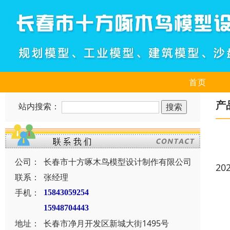
首页
产
站内搜索：
公司：
长春市十方啄木鸟模型设计制作有限公司
20
联系：
张经理
手机：
15843059254
15948704443
地址：
长春市净月开发区新城大街1495号