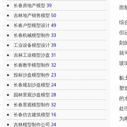
长春房地产模型
39
而
吉林地产销售模型
50
综
长春户型模型设计
49
但
长春机械模型制作
33
刻
工业设备模型设计
39
就
吉林工业模型沙盘
31
玻
长春教学模型制作
32
投标沙盘模型制作
23
黏
长春规划沙盘模型
24
塑
园林景观沙盘模型
28
的
长春景观模型制作
32
处
长春仿古建筑模型
16
为
吉林模型制作公司
24