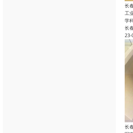
长
工
学
长
23-
长