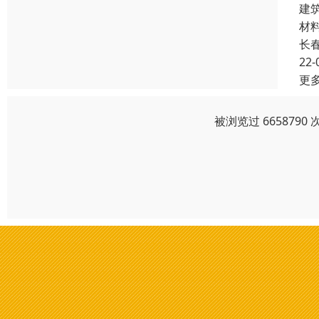
建
材
长
22-
更
被浏览过 665879