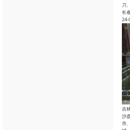
刀
长
24-
吉
沙
市