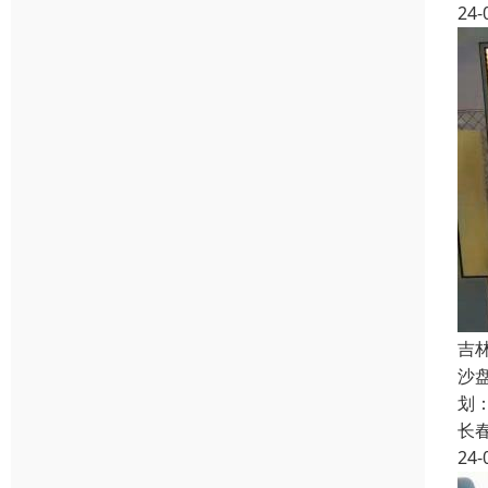
24-
吉
沙
划
长
24-