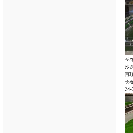
长
沙
再
长
24-