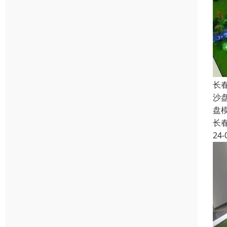
长
沙
盘
长
24-