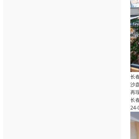
长
沙
再
长
24-