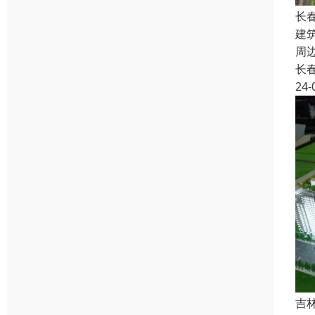
长
建
周
长
24-
吉