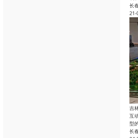
长
21-
吉
互
型
长