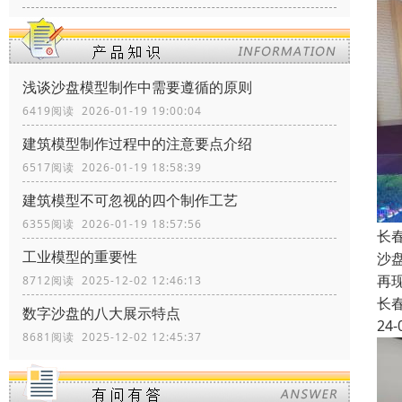
浅谈沙盘模型制作中需要遵循的原则
6419阅读 2026-01-19 19:00:04
建筑模型制作过程中的注意要点介绍
6517阅读 2026-01-19 18:58:39
建筑模型不可忽视的四个制作工艺
6355阅读 2026-01-19 18:57:56
长
工业模型的重要性
沙
再
8712阅读 2025-12-02 12:46:13
长
数字沙盘的八大展示特点
24-
8681阅读 2025-12-02 12:45:37