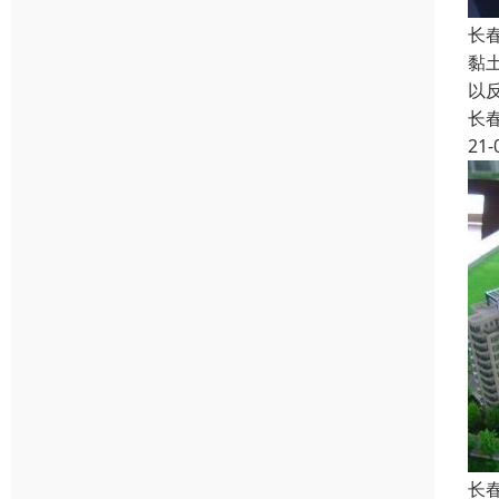
长
黏
以
长
21-
长