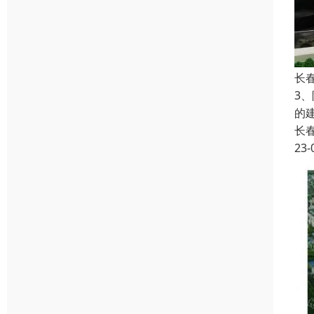
长
3
的
长
23-