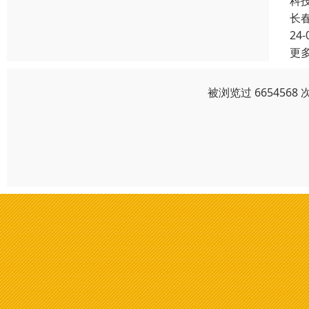
科
长
24-
更
被浏览过 665456