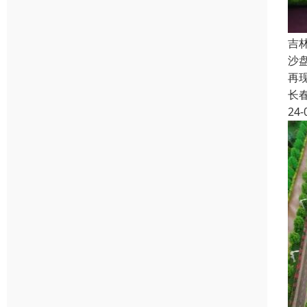
吉
沙
再
长
24-