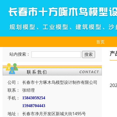
首页
产
站内搜索：
公司：
长春市十方啄木鸟模型设计制作有限公司
20
联系：
张经理
手机：
15843059254
15948704443
地址：
长春市净月开发区新城大街1495号