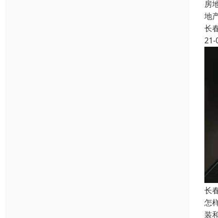
房
地
长
21-
长
怎
装